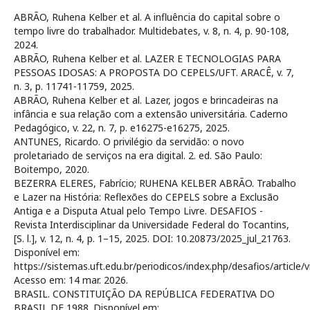
ABRÃO, Ruhena Kelber et al. A influência do capital sobre o
tempo livre do trabalhador. Multidebates, v. 8, n. 4, p. 90-108,
2024.
ABRÃO, Ruhena Kelber et al. LAZER E TECNOLOGIAS PARA
PESSOAS IDOSAS: A PROPOSTA DO CEPELS/UFT. ARACÊ, v. 7,
n. 3, p. 11741-11759, 2025.
ABRÃO, Ruhena Kelber et al. Lazer, jogos e brincadeiras na
infância e sua relação com a extensão universitária. Caderno
Pedagógico, v. 22, n. 7, p. e16275-e16275, 2025.
ANTUNES, Ricardo. O privilégio da servidão: o novo
proletariado de serviços na era digital. 2. ed. São Paulo:
Boitempo, 2020.
BEZERRA ELERES, Fabrício; RUHENA KELBER ABRÃO. Trabalho
e Lazer na História: Reflexões do CEPELS sobre a Exclusão
Antiga e a Disputa Atual pelo Tempo Livre. DESAFIOS -
Revista Interdisciplinar da Universidade Federal do Tocantins,
[S. l.], v. 12, n. 4, p. 1–15, 2025. DOI: 10.20873/2025_jul_21763.
Disponível em:
https://sistemas.uft.edu.br/periodicos/index.php/desafios/article/
Acesso em: 14 mar. 2026.
BRASIL. CONSTITUIÇÃO DA REPÚBLICA FEDERATIVA DO
BRASIL DE 1988. Disponível em: