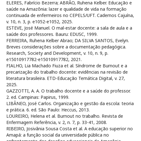
ELERES, Fabrício Bezerra; ABRÃO, Ruhena Kelber. Educação e
saúde na Amazônia: lazer e qualidade de vida na formação
continuada de enfermeiros no CEPELS/UFT. Cadernos Cajuína,
v. 10, n. 3, p. e1052-e1052, 2025.
ESTEVE, José Manuel. O mal-estar docente: a sala de aula e a
saúde dos professores. Bauru: EDUSC, 1999.
FERREIRA, Ruhena Kelber Abrao; DA SILVA SANTOS, Evelyn.
Breves considerações sobre a documentação pedagógica.
Research, Society and Development, v. 10, n. 9, p.
e15010917782-e15010917782, 2021.
FIALHO, Lia Machado Fiuza et al. Síndrome de Burnout e a
precarização do trabalho docente: evidências na revisão de
literatura brasileira. ETD-Educação Temática Digital, v. 27,
2025.
GAZZOTTI, A. A. O trabalho docente e a saúde do professor.
2. ed. Campinas: Papirus, 1999.
LIBÂNEO, José Carlos. Organização e gestão da escola: teoria
e prática. 6. ed. São Paulo: Heccus, 2013.
LOUREIRO, Helena et al. Burnout no trabalho. Revista de
Enfermagem Referência, v. 2, n. 7, p. 33-41, 2008.
RIBEIRO, Josivânia Sousa Costa et al. A educação superior no
Amapá: a função social da universidade pública no