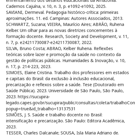
enfrentamento dos desafios educacionais da Amazônia.
Cadernos Cajuína, v. 10, n. 3, p. e1092-e1092, 2025.
SAVIANI, Dermeval. Pedagogia histórico-crítica: primeiras
aproximações. 11. ed. Campinas: Autores Associados, 2013.
SCHWARTZ, Suzana; VIEIRA, Maurício Aires; ABRÃO, Ruhena
Kelber. Um olhar para as novas diretrizes concernentes à
formação docente. Research, Society and Development, v. 11,
n. 7, p. e24211730087-e24211730087, 2022.
SILVA, Bruno Costa; ABRAO, Kelber Ruhena. Reflexões
teóricas sobre lazer e promoção da saúde no contexto da
gestão de políticas públicas. Humanidades & Inovação, v. 10,
n. 17, p. 214-223, 2023.
SIMOES, Elaine Cristina. Trabalho dos professores em estados
e capitais do Brasil: da exclusão à inclusão educacional,
precarização e reflexos sobre a saúde. Tese (Doutorado em
Saúde Pública). 2023. Universidade de São Paulo, São Paulo,
2023. https://sucupira-
legado.capes.gov.br/sucupira/public/consultas/coleta/trabalhoCo
popup=true&id_trabalho=13137531
SIMÕES, J. S. Saúde e trabalho docente no Brasil:
intensificação e precarização. São Paulo: Editora Acadêmica,
2023.
TESSER, Charles Dalcanale; SOUSA, Isla Maria Adriano de.