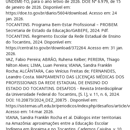
UNDIME-TO, para o ano letivo de 2026. DOE N° 6.979, de 15
de janeiro de 2026. Disponível em:
https://doe.to.gov.br/diario/5604/download. Acesso em: 24
jan. 2026.
TOCANTINS. Programa Bem-Estar Profissional – PROBEM.
Secretaria de Estado da Educação/GABEPE, 2024. Pdf.
TOCANTINS. Regimento Escolar da Rede Estadual de Ensino
do Tocantins, 2024. Disponível em:
https://central.to.gov.br/download/372264. Acesso em: 31 jan.
2026.
VAZ, Fabio Pereira; ABRÃO, Ruhena Kelber; PEREIRA, Thiago
Nilton Alves; LIMA, Luan Pereira; VIANA, Sandra Franklin
Rocha; ALCÂNTARA, Caio Vinícius Freitas de; FERNANDES,
Leandro Costa. MAPEAMENTO DAS LICENÇAS MÉDICAS DOS
PROFISSIONAIS DA REDE ESTADUAL DE ENSINO DO
ESTADO DO TOCANTINS. DESAFIOS - Revista Interdisciplinar
da Universidade Federal do Tocantins, [S. l.], v. 11, n. 6, 2024.
DOI: 10.20873/2024_DEZ_20875 . Disponível em:
https://sistemas.uft.edu.br/periodicos/index.php/desafios/article/
Acesso em: 14 mar. 2026.
VIANA, Sandra Franklin Rocha et al. Diálogos inter territoriais
na Amazônia: aproximações entre a Educação Escolar
Indígena em Roraima e no Tocantins. Cadernos Cajuína, v. 10,