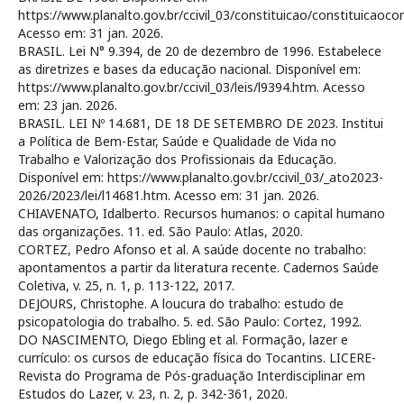
https://www.planalto.gov.br/ccivil_03/constituicao/constituicaoc
Acesso em: 31 jan. 2026.
BRASIL. Lei N° 9.394, de 20 de dezembro de 1996. Estabelece
as diretrizes e bases da educação nacional. Disponível em:
https://www.planalto.gov.br/ccivil_03/leis/l9394.htm. Acesso
em: 23 jan. 2026.
BRASIL. LEI Nº 14.681, DE 18 DE SETEMBRO DE 2023. Institui
a Política de Bem-Estar, Saúde e Qualidade de Vida no
Trabalho e Valorização dos Profissionais da Educação.
Disponível em: https://www.planalto.gov.br/ccivil_03/_ato2023-
2026/2023/lei/l14681.htm. Acesso em: 31 jan. 2026.
CHIAVENATO, Idalberto. Recursos humanos: o capital humano
das organizações. 11. ed. São Paulo: Atlas, 2020.
CORTEZ, Pedro Afonso et al. A saúde docente no trabalho:
apontamentos a partir da literatura recente. Cadernos Saúde
Coletiva, v. 25, n. 1, p. 113-122, 2017.
DEJOURS, Christophe. A loucura do trabalho: estudo de
psicopatologia do trabalho. 5. ed. São Paulo: Cortez, 1992.
DO NASCIMENTO, Diego Ebling et al. Formação, lazer e
currículo: os cursos de educação física do Tocantins. LICERE-
Revista do Programa de Pós-graduação Interdisciplinar em
Estudos do Lazer, v. 23, n. 2, p. 342-361, 2020.