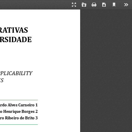
Current
Presentation
Open
Print
Download
Too
View
Mode
RATIVAS 
RSIDADE 
PLICABILITY 
S
rdo Alves Carneiro 1
o Henrique Borges 2
ro Ribeiro de Brito 3