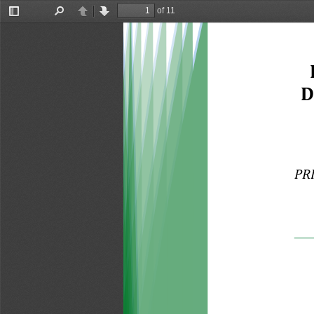
of 11
Toggle
Find
Previous
Next
Sidebar
D
PR