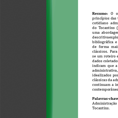
Resumo:
   O   
princípios das 
cotidiano   admi
do  Tocantins  
uma  abordagem 
descritiva expl
bibliográfica 
de   forma   mais
clássicos.  Par
se  um  roteiro  
dados coletados
indicam  que  a
administrativa,  
idealizados  por
clássicas da a
continuam a in
contemporânea 
Palavras-chav
Administração  
Tocantins.