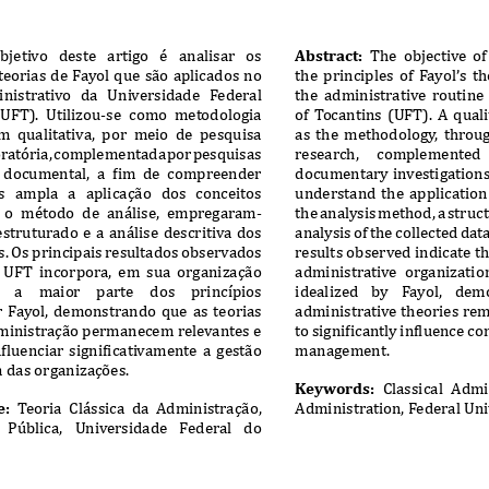
objetivo   deste   artigo   é   analisar   os   
Abstract:
  The  objective  of 
teorias de Fayol que são aplicados no 
the  principles  of  Fayol’s  th
nistrativo   da   Universidade   Federal   
the  administrative  routine  
(UFT).  Utilizou-se  como  metodologia  
of  Tocantins  (UFT).  A  qual
 qualitativa,  por  meio  de  pesquisa  
as  the  methodology,  throug
oratória, complementada por pesquisas 
research,     complemented     
e documental, a fim de compreender 
documentary investigations
   ampla   a   aplicação   dos   conceitos   
understand  the  application  o
a  o  método  de  análise,  empregaram-
the analysis method, a struc
estruturado  e  a  análise  descritiva  dos  
analysis of the collected da
. Os principais resultados observados 
results observed indicate th
  UFT  incorpora,  em  sua  organização  
administrative  organization,
  a    maior    parte    dos    princípios    
idealized    by    Fayol,    demo
  Fayol,  demonstrando  que  as  teorias  
administrative theories rem
dministração permanecem relevantes e 
to significantly influence c
fluenciar significativamente a gestão 
management.
das organizações.
Keywords:
  Classical  Admi
e:
  Teoria  Clássica  da  Administração,  
Administration, Federal Uni
 Pública,   Universidade   Federal   do   