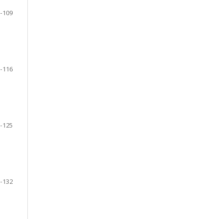
-109
-116
-125
-132