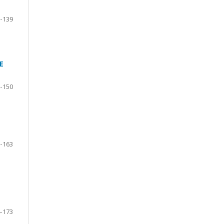
-139
E
-150
-163
-173