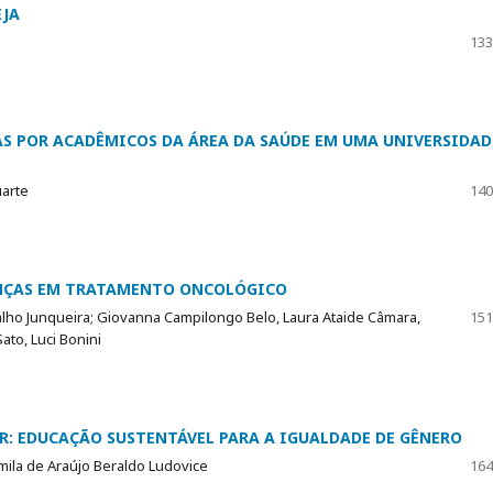
EJA
133
TAS POR ACADÊMICOS DA ÁREA DA SAÚDE EM UMA UNIVERSIDAD
uarte
140
ANÇAS EM TRATAMENTO ONCOLÓGICO
lho Junqueira; Giovanna Campilongo Belo, Laura Ataide Câmara,
151
ato, Luci Bonini
R: EDUCAÇÃO SUSTENTÁVEL PARA A IGUALDADE DE GÊNERO
amila de Araújo Beraldo Ludovice
164