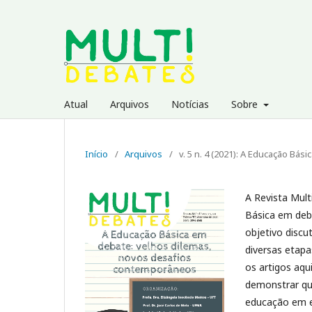
Atual
Arquivos
Notícias
Sobre
Início
/
Arquivos
/
v. 5 n. 4 (2021): A Educação B
A Revista Mult
Básica em deb
objetivo discu
diversas etap
os artigos aqu
demonstrar qu
educação em e