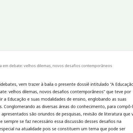
ásica em debate: velhos dilemas, novos desafios contemporâneos
idebates, vem trazer à baila o presente dossiê intitulado “A Educaçã
ate: velhos dilemas, novos desafios contemporâneos” que teve por
tir a Educação e suas modalidades de ensino, englobando as suas
as. Conglomerando as diversas áreas do conhecimento, para compô-l
i apresentados são oriundos de pesquisas, revisão de literatura que
e sempre se faz necessário essa discussão desses desafios na
special na atualidade pois se constituem um tema que pode ser