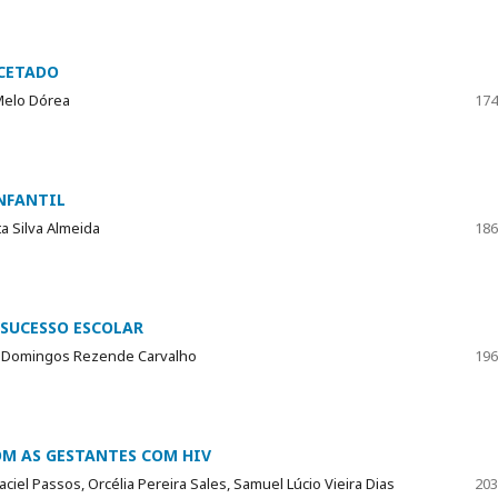
CETADO
 Melo Dórea
174
NFANTIL
ta Silva Almeida
186
 SUCESSO ESCOLAR
lter Domingos Rezende Carvalho
196
M AS GESTANTES COM HIV
ciel Passos, Orcélia Pereira Sales, Samuel Lúcio Vieira Dias
203