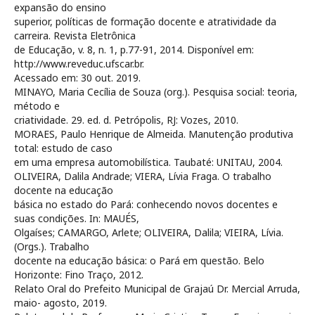
expansão do ensino
superior, políticas de formação docente e atratividade da
carreira. Revista Eletrônica
de Educação, v. 8, n. 1, p.77-91, 2014. Disponível em:
http://www.reveduc.ufscar.br.
Acessado em: 30 out. 2019.
MINAYO, Maria Cecília de Souza (org.). Pesquisa social: teoria,
método e
criatividade. 29. ed. d. Petrópolis, RJ: Vozes, 2010.
MORAES, Paulo Henrique de Almeida. Manutenção produtiva
total: estudo de caso
em uma empresa automobilística. Taubaté: UNITAU, 2004.
OLIVEIRA, Dalila Andrade; VIERA, Lívia Fraga. O trabalho
docente na educação
básica no estado do Pará: conhecendo novos docentes e
suas condições. In: MAUÉS,
Olgaíses; CAMARGO, Arlete; OLIVEIRA, Dalila; VIEIRA, Lívia.
(Orgs.). Trabalho
docente na educação básica: o Pará em questão. Belo
Horizonte: Fino Traço, 2012.
Relato Oral do Prefeito Municipal de Grajaú Dr. Mercial Arruda,
maio- agosto, 2019.