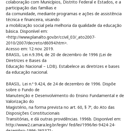
colaboração com Municípios, Distrito Federal e Estados, e a
participação das famílias e
da comunidade, mediante programas e ações de assistência
técnica e financeira, visando
a mobilização social pela melhoria da qualidade da educação
básica. Disponível em:
<http://www.planalto.gov.br/ccivil_03/_ato2007-
2010/2007/decreto/d6094.htm>.
Acesso em: 12 nov. 2019.
BRASIL. Lei n.9.394, de 20 de dezembro de 1996 (Lei de
Diretrizes e Bases da
Educação Nacional – LDB). Estabelece as diretrizes e bases
da educação nacional.
BRASIL. Lei n.º 9.424, de 24 de dezembro de 1996. Dispõe
sobre o Fundo de
Manutenção e Desenvolvimento do Ensino Fundamental e de
Valorização do
Magistério, na forma prevista no art. 60, § 7º, do Ato das
Disposições Constitucionais
Transitórias, e dá outras providências. 1996b. Disponível em:
http://www2.camara.leg.br/legin/ fed/lei/1996/lei-9424-24-
dezembro-1996-365371-