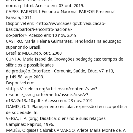
norma-pl.html. Acesso em: 03 out. 2019.
CAPES. PARFOR. I Encontro Nacional PARFOR Presencial.
Brasília, 2011.
Disponível em: <http://www.capes.gov.br/educacao-
basica/parfor/i-encontro-nacional-
do-parfor>. Acesso em: 10 nov. 2019.
CASTRO, Maria Helena Guimarães. Tendências na educação
superior do Brasil.
Brasília: MEC/Inep, out. 2000.
CUNHA, Maria Isabel da. Inovações pedagógicas: tempos de
silêncios e possibilidades
de produção. Interface - Comunic, Saúde, Educ, v7, n13,
p.149-58, ago 2003.
Disponível em:
<https://scielosp.org/article/ssm/content/raw/?
resource_ssm_path=/media/assets/icse/v7
n13/v7n13a10.pdf>. Acesso em: 23 nov. 2019.
DAMIS, O. T. Planejamento escolar: expressão técnico-política
de sociedade. In:
VEIGA, I. A. (org.) Didática: o ensino e suas relações.
Campinas: Papirus, 1996.
MAUÉS, Olgaíses Cabral; CAMARGO, Arlete Maria Monte de. A