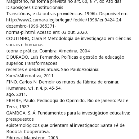
Magistério, na forma prevista no art. 60, § 7º, do Ato das
Disposições Constitucionais
Transitórias, e dá outras providências. 1996b. Disponível em:
http://www2.camara.leg.br/legin/ fed/lei/1996/lei-9424-24-
dezembro-1996-365371-
norma-pl.html. Acesso em: 03 out. 2020.
COUTINHO, Clara P. Metodologia de investigação em ciências
sociais e humanas:
teoria e prática. Coimbra: Almedina, 2004.
DOURADO, Luís Fernando. Políticas e gestão da educação
superior. Transformações
recentes e debates atuais. São Paulo/Goiânia:
Xamã/Alternativa, 2011.
FINO, Carlos N. Demolir os muros da fábrica de ensinar.
Humanae, v.1, n.4, p. 45-54,
ago. 2011.
FREIRE, Paulo. Pedagogia do Oprimido, Rio de Janeiro: Paz e
Terra, 1987
GAMBOA, S. Á. Fundamentos para la investigácion educativa:
presupuestos
epistemológicos que orientam al investigador. Santa Fé de
Bogotá: Cooperativa,
Editorial Magisterio, 2005.