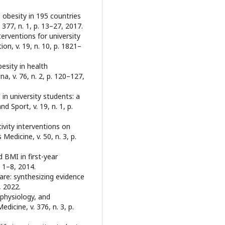
 obesity in 195 countries
377, n. 1, p. 13–27, 2017.
terventions for university
on, v. 19, n. 10, p. 1821–
esity in health
na, v. 76, n. 2, p. 120–127,
in university students: a
d Sport, v. 19, n. 1, p.
ivity interventions on
edicine, v. 50, n. 3, p.
 BMI in first-year
. 1–8, 2014.
care: synthesizing evidence
, 2022.
hysiology, and
icine, v. 376, n. 3, p.