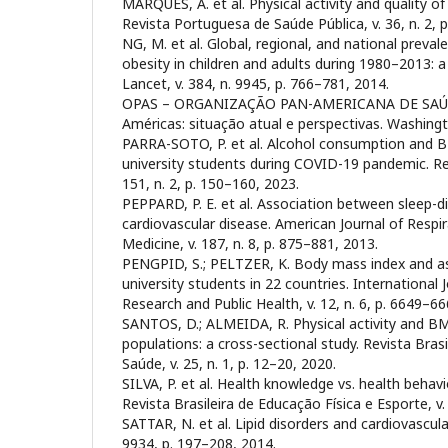
MARQUES, A. et al. Physical activity and quality of l
Revista Portuguesa de Saúde Pública, v. 36, n. 2, 
NG, M. et al. Global, regional, and national preva
obesity in children and adults during 1980–2013: a
Lancet, v. 384, n. 9945, p. 766–781, 2014.
OPAS – ORGANIZAÇÃO PAN-AMERICANA DE SAÚDE
Américas: situação atual e perspectivas. Washing
PARRA-SOTO, P. et al. Alcohol consumption and 
university students during COVID-19 pandemic. Rev
151, n. 2, p. 150–160, 2023.
PEPPARD, P. E. et al. Association between sleep-d
cardiovascular disease. American Journal of Respir
Medicine, v. 187, n. 8, p. 875–881, 2013.
PENGPID, S.; PELTZER, K. Body mass index and a
university students in 22 countries. International
Research and Public Health, v. 12, n. 6, p. 6649–66
SANTOS, D.; ALMEIDA, R. Physical activity and BMI 
populations: a cross-sectional study. Revista Brasi
Saúde, v. 25, n. 1, p. 12–20, 2020.
SILVA, P. et al. Health knowledge vs. health behavi
Revista Brasileira de Educação Física e Esporte, v.
SATTAR, N. et al. Lipid disorders and cardiovascular
9934, p. 197–208, 2014.