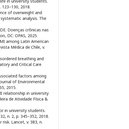
ife in university students.
p. 123–130, 2018.
lence of overweight and
 systematic analysis. The
. Doenças crônicas nas
ton, DC: OPAS, 2025.
BMI among Latin American
ista Médica de Chile, v.
isordered breathing and
atory and Critical Care
ssociated factors among
 Journal of Environmental
65, 2015.
relationship in university
leira de Atividade Física &
or in university students.
 32, n. 2, p. 345–352, 2018.
 risk. Lancet, v. 383, n.