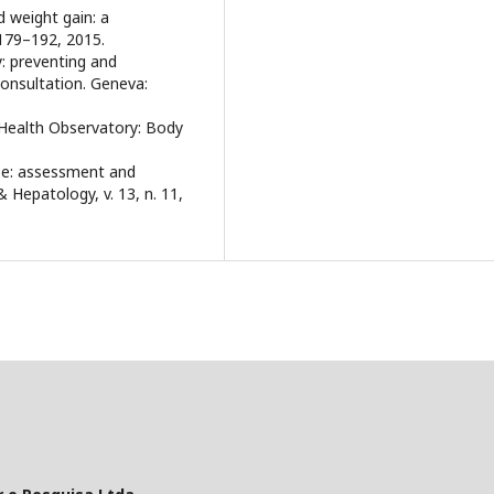
 weight gain: a
 179–192, 2015.
preventing and
onsultation. Geneva:
alth Observatory: Body
ase: assessment and
epatology, v. 13, n. 11,