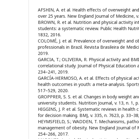
AFSHIN, A. et al. Health effects of overweight and
over 25 years. New England Journal of Medicine, v. 
BROWN, R. et al. Nutrition and physical activity in
students: a systematic review. Public Health Nutriti
1832, 2016.
COLOMÉ, J. et al. Prevalence of overweight and ob
professionals in Brazil. Revista Brasileira de Medici
2019.
GARCIA, T.; OLIVEIRA, R. Physical activity and BMI 
correlational study. Journal of Physical Education an
234–241, 2019.
GARCÍA-HERMOSO, A. et al. Effects of physical act
health outcomes in youth: a meta-analysis. Sports M
517–529, 2020.
GROPPRER, S. S. et al. Changes in body weight and
university students. Nutrition Journal, v. 13, n. 1, p
HIGGINS, J. P. et al. Systematic reviews in health 
for decision making. BMJ, v. 335, n. 7623, p. 33–38
HEYMSFIELD, S.; WADDEN, T. Mechanisms, pathop
management of obesity. New England Journal of Med
254–266, 2017.