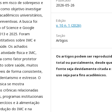
Publicado
uos em risco de sobrepeso e
2026-05-26
 como objetivo investigar
 acadêmicos universitários,
Edição
preventivas. A busca foi
v. 10 n. 1 (2026)
 of Science e Google
2013 e 2025. Foram
Seção
ntitativos sobre IMC e
Artigos
saúde. Os achados
atividade física e IMC,
Os artigos podem ser reproduzi
ua como fator protetor
total ou parcialmente, desde que
to sobre saúde, muitos
fonte seja devidamente citada e
is de forma consistente,
uso seja para fins acadêmicos.
edentarismo e estresse. O
sica se mostra
s crônicas relacionadas
, programas institucionais
ercícios e à alimentação
redução do IMC e na