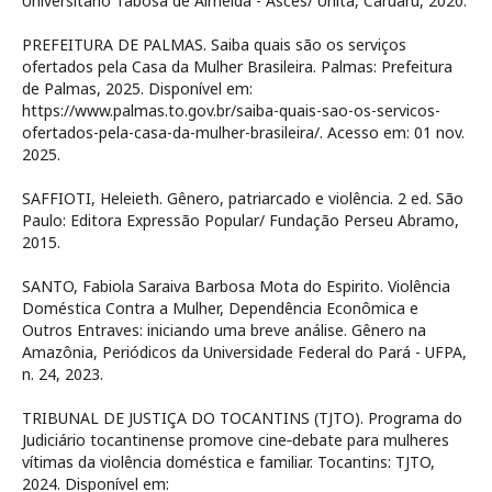
Universitário Tabosa de Almeida - Asces/ Unita, Caruaru, 2020.
PREFEITURA DE PALMAS. Saiba quais são os serviços
ofertados pela Casa da Mulher Brasileira. Palmas: Prefeitura
de Palmas, 2025. Disponível em:
https://www.palmas.to.gov.br/saiba-quais-sao-os-servicos-
ofertados-pela-casa-da-mulher-brasileira/. Acesso em: 01 nov.
2025.
SAFFIOTI, Heleieth. Gênero, patriarcado e violência. 2 ed. São
Paulo: Editora Expressão Popular/ Fundação Perseu Abramo,
2015.
SANTO, Fabiola Saraiva Barbosa Mota do Espirito. Violência
Doméstica Contra a Mulher, Dependência Econômica e
Outros Entraves: iniciando uma breve análise. Gênero na
Amazônia, Periódicos da Universidade Federal do Pará - UFPA,
n. 24, 2023.
TRIBUNAL DE JUSTIÇA DO TOCANTINS (TJTO). Programa do
Judiciário tocantinense promove cine‑debate para mulheres
vítimas da violência doméstica e familiar. Tocantins: TJTO,
2024. Disponível em: