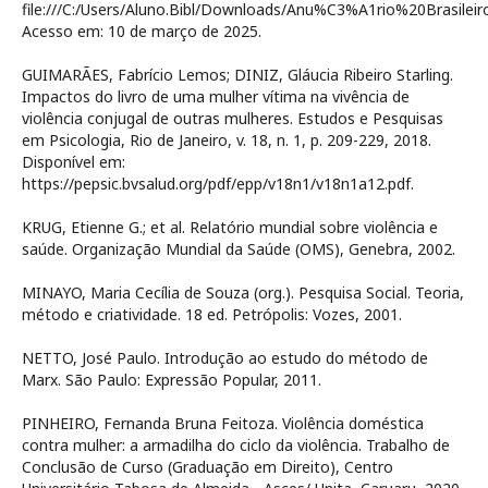
file:///C:/Users/Aluno.Bibl/Downloads/Anu%C3%A1rio%20Bras
Acesso em: 10 de março de 2025.
GUIMARÃES, Fabrício Lemos; DINIZ, Gláucia Ribeiro Starling.
Impactos do livro de uma mulher vítima na vivência de
violência conjugal de outras mulheres. Estudos e Pesquisas
em Psicologia, Rio de Janeiro, v. 18, n. 1, p. 209-229, 2018.
Disponível em:
https://pepsic.bvsalud.org/pdf/epp/v18n1/v18n1a12.pdf.
KRUG, Etienne G.; et al. Relatório mundial sobre violência e
saúde. Organização Mundial da Saúde (OMS), Genebra, 2002.
MINAYO, Maria Cecília de Souza (org.). Pesquisa Social. Teoria,
método e criatividade. 18 ed. Petrópolis: Vozes, 2001.
NETTO, José Paulo. Introdução ao estudo do método de
Marx. São Paulo: Expressão Popular, 2011.
PINHEIRO, Fernanda Bruna Feitoza. Violência doméstica
contra mulher: a armadilha do ciclo da violência. Trabalho de
Conclusão de Curso (Graduação em Direito), Centro